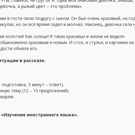
«Ты, главное, не грусти. А одна моя знакомая девочка, знаешь, 
девочка, а рыжий цвет – это проблема».
 в гости свою подругу с сыном. Он был очень красивый, на год
икулах, но он всё время сидел и молчал. Наконец, девочка села 
я-золотая! Как солнце! Я таких красивых в жизни не видел!»
обыкновенно красивым и новым. И стол, и стулья, и картинки на 
адости обняла его.
итуации в рассказе.
 подготовка, 5 минут – ответ).
ую тему (12 – 15 предложений).
оварём.
 «Изучение иностранного языка».