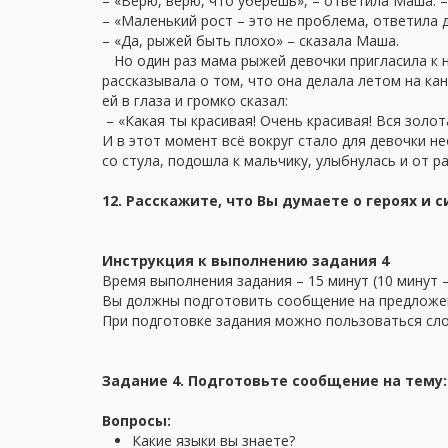
– «Верю, верю, что уберёшь», – ответила Маша. – 
– «Маленький рост – это не проблема, ответила 
– «Да, рыжей быть плохо» – сказала Маша.
Но один раз мама рыжей девочки пригласила к ним
рассказывала о том, что она делала летом на кан
ей в глаза и громко сказал:
– «Какая ты красивая! Очень красивая! Вся золота
И в этот момент всё вокруг стало для девочки не
со стула, подошла к мальчику, улыбнулась и от р
12. Расскажите, что Вы думаете о героях и с
Инструкция к выполнению задания 4
Время выполнения задания – 15 минут (10 минут –
Вы должны подготовить сообщение на предложенн
При подготовке задания можно пользоваться сл
Задание 4. Подготовьте сообщение на тему:
Вопросы:
Какие языки вы знаете?