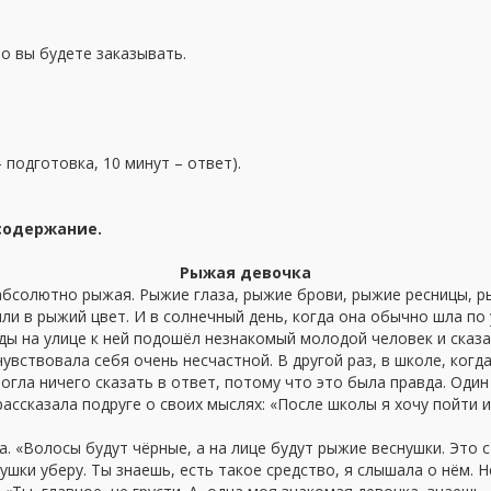
то вы будете заказывать.
 подготовка, 10 минут – ответ).
 содержание.
Рыжая девочка
бсолютно рыжая. Рыжие глаза, рыжие брови, рыжие ресницы, ры
или в рыжий цвет. И в солнечный день, когда она обычно шла по 
ы на улице к ней подошёл незнакомый молодой человек и сказал
ствовала себя очень несчастной. В другой раз, в школе, когда 
могла ничего сказать в ответ, потому что это была правда. Оди
ассказала подруге о своих мыслях: «После школы я хочу пойти и
. «Волосы будут чёрные, а на лице будут рыжие веснушки. Это с
ушки уберу. Ты знаешь, есть такое средство, я слышала о нём. Н