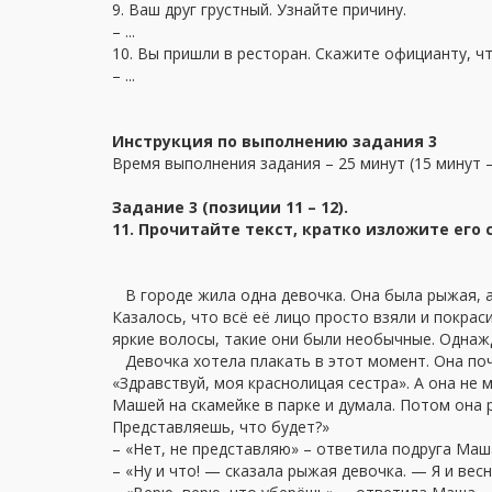
9. Ваш друг грустный. Узнайте причину.
– ...
10. Вы пришли в ресторан. Скажите официанту, ч
– ...
Инструкция по выполнению задания 3
Время выполнения задания – 25 минут (15 минут –
Задание 3 (позиции 11 – 12).
11. Прочитайте текст, кратко изложите его
В городе жила одна девочка. Она была рыжая, а
Казалось, что всё её лицо просто взяли и покрас
яркие волосы, такие они были необычные. Однажд
Девочка хотела плакать в этот момент. Она почув
«Здравствуй, моя краснолицая сестра». А она не 
Машей на скамейке в парке и думала. Потом она р
Представляешь, что будет?»
– «Нет, не представляю» – ответила подруга Маша
– «Ну и что! — сказала рыжая девочка. — Я и весн