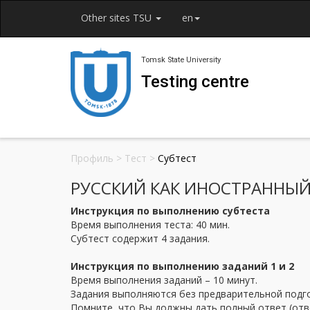
Other sites TSU
en
Tomsk State University
Testing centre
Профиль
>
Тест
>
Субтест
РУССКИЙ КАК ИНОСТРАННЫЙ Т
Инструкция по выполнению субтеста
Время выполнения теста: 40 мин.
Субтест содержит 4 задания.
Инструкция по выполнению заданий 1 и 2
Время выполнения заданий – 10 минут.
Задания выполняются без предварительной подго
Помните, что Вы должны дать полный ответ (отве