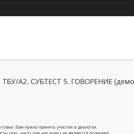
Jump to navigation
БУ/А2. СУБТЕСТ 5. ГОВОРЕНИЕ (демо-
товки. Вам нужно принять участие в диалогах.
ты «да», «нет» или «не знаю» не являются полными).