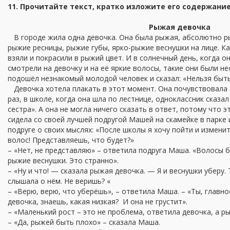
11. Прочитайте текст, кратко изложите его содержание
Рыжая девочка
В городе жила одна девочка. Она была рыжая, абсолютно ры
рыжие ресницы, рыжие губы, ярко-рыжие веснушки на лице. Ка
взяли и покрасили в рыжий цвет. И в солнечный день, когда о
смотрели на девочку и на её яркие волосы, такие они были н
подошёл незнакомый молодой человек и сказал: «Нельзя быть
Девочка хотела плакать в этот момент. Она почувствовала с
раз, в школе, когда она шла по лестнице, одноклассник сказал
сестра». А она не могла ничего сказать в ответ, потому что 
сидела со своей лучшей подругой Машей на скамейке в парке 
подруге о своих мыслях: «После школы я хочу пойти и изменит
волос! Представляешь, что будет?»
– «Нет, не представляю» – ответила подруга Маша. «Волосы б
рыжие веснушки. Это странно».
– «Ну и что! — сказала рыжая девочка. — Я и веснушки уберу. 
слышала о нём. Не веришь? «
– «Верю, верю, что уберёшь», – ответила Маша. – «Ты, главно
девочка, знаешь, какая низкая? И она не грустит».
– «Маленький рост – это не проблема, ответила девочка, а р
– «Да, рыжей быть плохо» – сказала Маша.