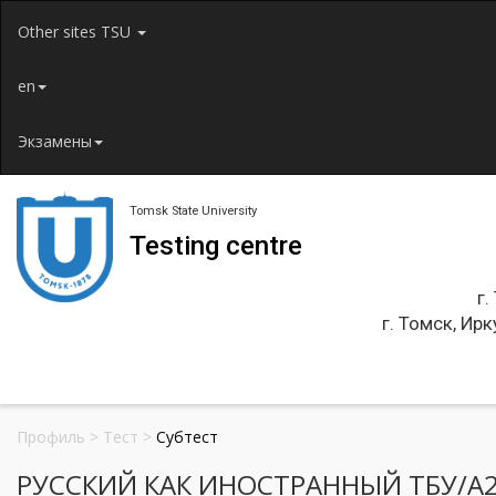
Jump to navigation
Other sites TSU
en
Экзамены
Tomsk State University
Testing centre
г.
г. Томск, Ирк
Профиль
>
Тест
>
Субтест
РУССКИЙ КАК ИНОСТРАННЫЙ ТБУ/А2.