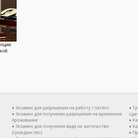
епцию
ской
♦ Экзамен для разрешения на работу / патент
♦ Т
♦ Экзамен для получения разрешения на временное
сда
проживание
♦ К
♦ Экзамен для получения вида на жительство
♦ Ка
(гражданство)
♦ П