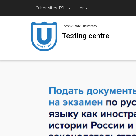
Other sites TSU
en
Tomsk State University
Testing centre