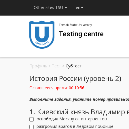
Other sites TSU
en
Tomsk State University
Testing centre
Профиль
>
Тест
>
Субтест
История России (уровень 2)
Оставшееся время:
00:10:56
Выполните задания, укажите номер правильно
1. Киевский князь Владимир в
освободил Москву от интервентов
разгромил врагов в Ледовом побоище