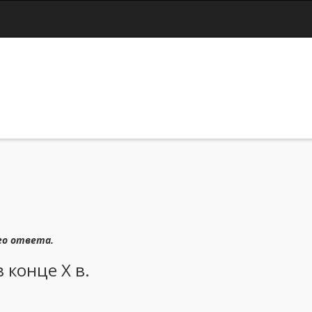
Jump to navigation
го ответа.
 конце X в.