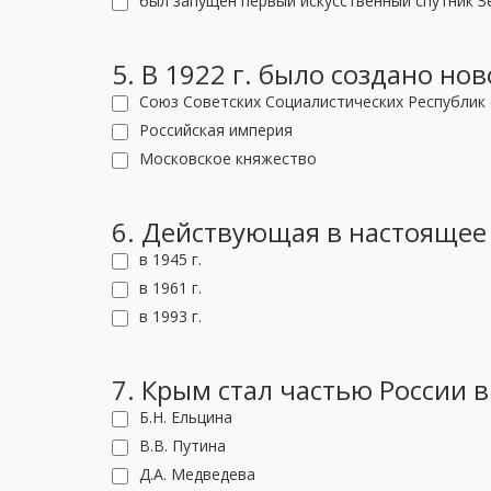
был запущен первый искусственный спутник З
5. В 1922 г. было создано но
Союз Советских Социалистических Республик 
Российская империя
Московское княжество
6. Действующая в настоящее
в 1945 г.
в 1961 г.
в 1993 г.
7. Крым стал частью России 
Б.Н. Ельцина
В.В. Путина
Д.А. Медведева