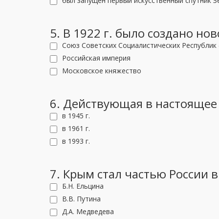
был запущен первый искусственный спутник З
5. В 1922 г. было создано но
Союз Советских Социалистических Республик 
Российская империя
Московское княжество
6. Действующая в настоящее
в 1945 г.
в 1961 г.
в 1993 г.
7. Крым стал частью России 
Б.Н. Ельцина
В.В. Путина
Д.А. Медведева