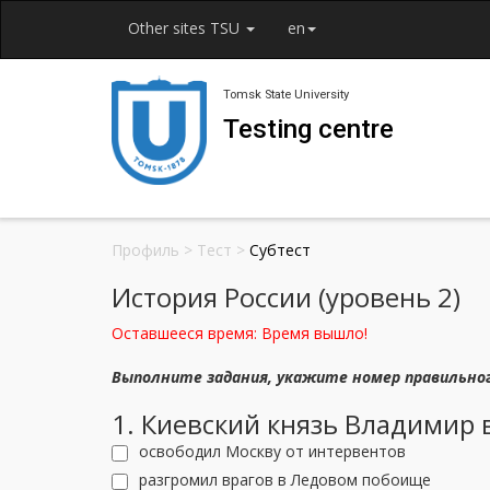
Other sites TSU
en
Tomsk State University
Testing centre
Профиль
>
Тест
>
Субтест
История России (уровень 2)
Оставшееся время:
Время вышло!
Выполните задания, укажите номер правильно
1. Киевский князь Владимир в
освободил Москву от интервентов
разгромил врагов в Ледовом побоище