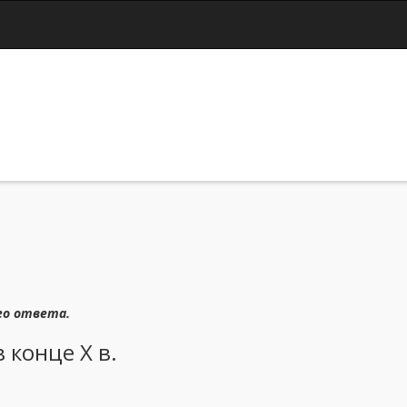
Jump to navigation
го ответа.
 конце X в.