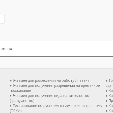
зможных
♦ Экзамен для разрешения на работу / патент
♦ Т
♦ Экзамен для получения разрешения на временное
сда
проживание
♦ К
♦ Экзамен для получения вида на жительство
♦ Ка
(гражданство)
♦ П
♦ Тестирование по русскому языку как иностранному
♦ К
(ТРКИ)
♦ К