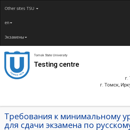
Jump to navigation
Other sites TSU
en
Экзамены
Tomsk State University
Testing centre
г.
г. Томск, Ирк
Требования к минимальному у
для сдачи экзамена по русскому