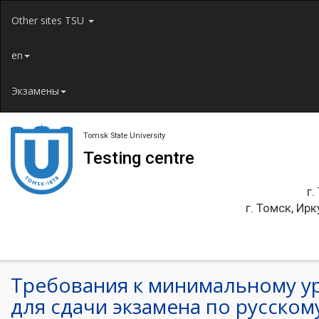
Jump to navigation
Other sites TSU
en
Экзамены
Tomsk State University
Testing centre
г.
г. Томск, Ирк
Требования к минимальному у
для сдачи экзамена по русскому