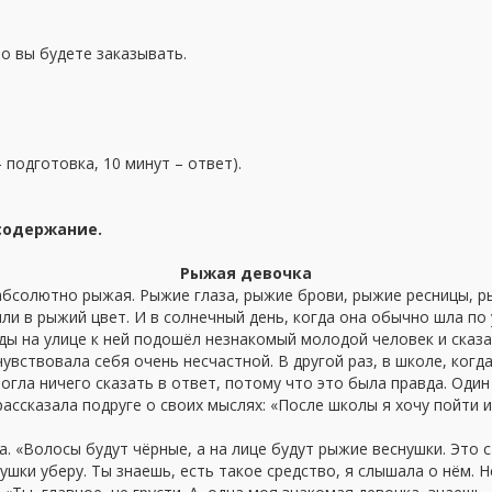
то вы будете заказывать.
 подготовка, 10 минут – ответ).
 содержание.
Рыжая девочка
бсолютно рыжая. Рыжие глаза, рыжие брови, рыжие ресницы, ры
или в рыжий цвет. И в солнечный день, когда она обычно шла по 
ы на улице к ней подошёл незнакомый молодой человек и сказал
ствовала себя очень несчастной. В другой раз, в школе, когда 
могла ничего сказать в ответ, потому что это была правда. Оди
ассказала подруге о своих мыслях: «После школы я хочу пойти и
. «Волосы будут чёрные, а на лице будут рыжие веснушки. Это с
ушки уберу. Ты знаешь, есть такое средство, я слышала о нём. Н