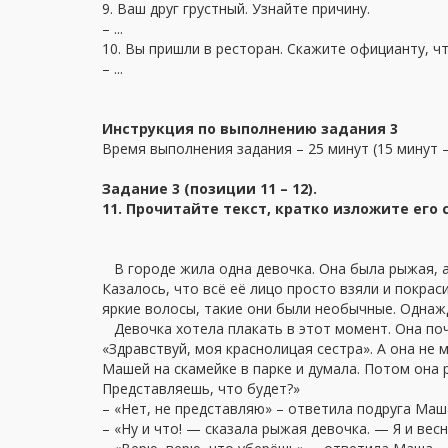
9. Ваш друг грустный. Узнайте причину.
– ...
10. Вы пришли в ресторан. Скажите официанту, ч
– ...
Инструкция по выполнению задания 3
Время выполнения задания – 25 минут (15 минут –
Задание 3 (позиции 11 – 12).
11. Прочитайте текст, кратко изложите его
В городе жила одна девочка. Она была рыжая, а
Казалось, что всё её лицо просто взяли и покрас
яркие волосы, такие они были необычные. Однажд
Девочка хотела плакать в этот момент. Она почув
«Здравствуй, моя краснолицая сестра». А она не 
Машей на скамейке в парке и думала. Потом она р
Представляешь, что будет?»
– «Нет, не представляю» – ответила подруга Маша
– «Ну и что! — сказала рыжая девочка. — Я и весн