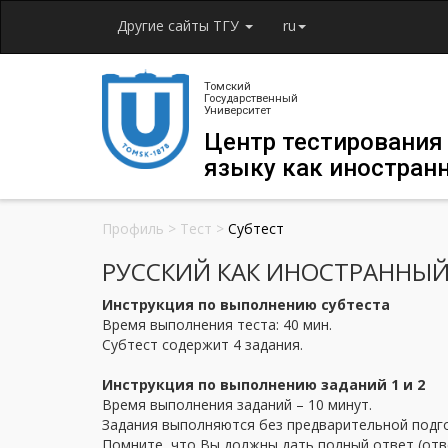
Другие сайты ТГУ
ru
Томский
Государственный
Университет
Центр тестирования
языку как иностран
Профиль
>
Тест
>
Субтест
РУССКИЙ КАК ИНОСТРАННЫЙ Т
Инструкция по выполнению субтеста
Время выполнения теста: 40 мин.
Субтест содержит 4 задания.
Инструкция по выполнению заданий 1 и 2
Время выполнения заданий – 10 минут.
Задания выполняются без предварительной подго
Помните, что Вы должны дать полный ответ (отве