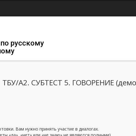
Jump to navigation
 по русскому
ному
БУ/А2. СУБТЕСТ 5. ГОВОРЕНИЕ (демо-
товки. Вам нужно принять участие в диалогах.
ты «да», «нет» или «не знаю» не являются полными).