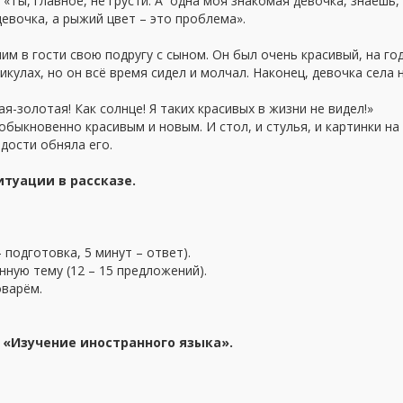
«Ты, главное, не грусти. А одна моя знакомая девочка, знаешь, 
девочка, а рыжий цвет – это проблема».
 в гости свою подругу с сыном. Он был очень красивый, на год
икулах, но он всё время сидел и молчал. Наконец, девочка села 
я-золотая! Как солнце! Я таких красивых в жизни не видел!»
обыкновенно красивым и новым. И стол, и стулья, и картинки на 
адости обняла его.
итуации в рассказе.
 подготовка, 5 минут – ответ).
ую тему (12 – 15 предложений).
оварём.
 «Изучение иностранного языка».