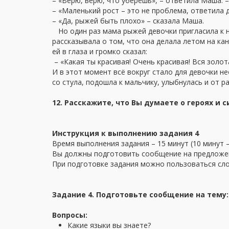
– «Верю, верю, что уберёшь», – ответила Маша. – 
– «Маленький рост – это не проблема, ответила 
– «Да, рыжей быть плохо» – сказала Маша.
Но один раз мама рыжей девочки пригласила к ним
рассказывала о том, что она делала летом на кан
ей в глаза и громко сказал:
– «Какая ты красивая! Очень красивая! Вся золота
И в этот момент всё вокруг стало для девочки не
со стула, подошла к мальчику, улыбнулась и от р
12. Расскажите, что Вы думаете о героях и с
Инструкция к выполнению задания 4
Время выполнения задания – 15 минут (10 минут –
Вы должны подготовить сообщение на предложенн
При подготовке задания можно пользоваться сл
Задание 4. Подготовьте сообщение на тему:
Вопросы:
Какие языки вы знаете?