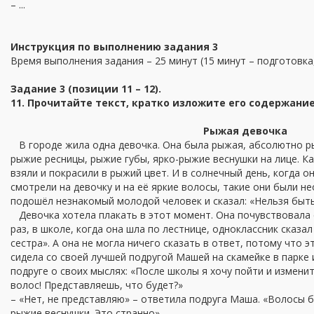
– ...
Инструкция по выполнению задания 3
Время выполнения задания – 25 минут (15 минут – подготовка,
Задание 3 (позиции 11 – 12).
11. Прочитайте текст, кратко изложите его содержание
Рыжая девочка
В городе жила одна девочка. Она была рыжая, абсолютно ры
рыжие ресницы, рыжие губы, ярко-рыжие веснушки на лице. Ка
взяли и покрасили в рыжий цвет. И в солнечный день, когда о
смотрели на девочку и на её яркие волосы, такие они были н
подошёл незнакомый молодой человек и сказал: «Нельзя быть
Девочка хотела плакать в этот момент. Она почувствовала с
раз, в школе, когда она шла по лестнице, одноклассник сказал
сестра». А она не могла ничего сказать в ответ, потому что 
сидела со своей лучшей подругой Машей на скамейке в парке 
подруге о своих мыслях: «После школы я хочу пойти и изменит
волос! Представляешь, что будет?»
– «Нет, не представляю» – ответила подруга Маша. «Волосы б
рыжие веснушки. Это странно».