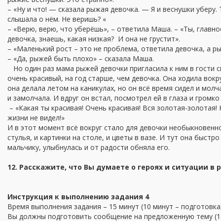
– «Ну и что! — сказала рыжая девочка. — Я и веснушки уберу. 
слышала о нём. Не веришь? «
– «Верю, верю, что уберёшь», – ответила Маша. – «Ты, главно
девочка, знаешь, какая низкая? И она не грустит».
– «Маленький рост – это не проблема, ответила девочка, а р
– «Да, рыжей быть плохо» – сказала Маша.
Но один раз мама рыжей девочки пригласила к ним в гости с
очень красивый, на год старше, чем девочка. Она ходила вокр
она делала летом на каникулах, но он всё время сидел и молча
и замолчала. И вдруг он встал, посмотрел ей в глаза и громко 
– «Какая ты красивая! Очень красивая! Вся золотая-золотая! К
жизни не видел!»
И в этот момент всё вокруг стало для девочки необыкновенно
стулья, и картинки на столе, и цветы в вазе. И тут она быстро
мальчику, улыбнулась и от радости обняла его.
12. Расскажите, что Вы думаете о героях и ситуации в р
Инструкция к выполнению задания 4
Время выполнения задания – 15 минут (10 минут – подготовка,
Вы должны подготовить сообщение на предложенную тему (12