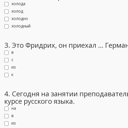
холода
холод
холодно
холодный
3. Это Фридрих, он приехал … Герма
в
с
из
к
4. Сегодня на занятии преподавател
курсе русского языка.
на
в
из