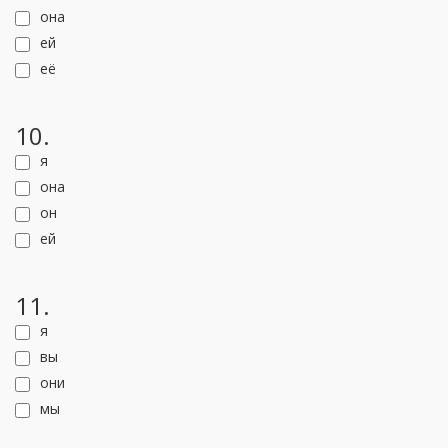
она
ей
её
10.
я
она
он
ей
11.
я
вы
они
мы