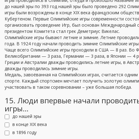
игры проводились в Олимпии, откуда и произошло название игр
до нашей эры по 393 год нашей эры было проведено 292 Оли
игры были возрождены в конце XIX века французским общест
Кубертеном. Первые Олимпийские игры современности состоял
организовать проведение Игр, был основан Международный 
президентом Комитета стал грек Деметриус Викелас.
Олимпийские игры бывают летние и зимние. Летние проводили
года. В 1924 году начали проводить зимние Олимпийские игры
Чаще всего Олимпийские игры проходили в США — 8 раз. Во Ф
Великобритании — 3 раза, Германии — 3 раза, в Японии — 4 ра
Греции и Австралии дважды проводились летние игры, в Авст
дважды проводились зимние игры.
Медаль, завоёванная на Олимпийских играх, считается одним
спорте. Каждый спортсмен мечтает получить золотую олимпи
участвовать в таком соревновании – уже большая победа.
15. Люди впервые начали проводит
игры…
до нашей эры
в конце XIX века
в 1896 году