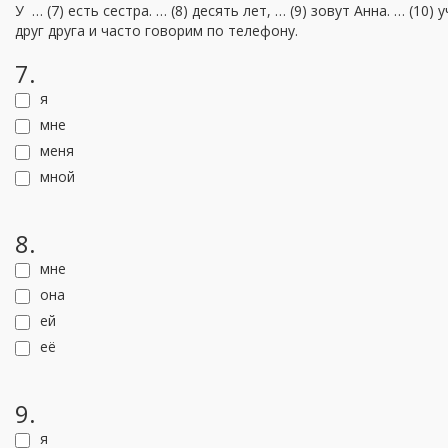
У … (7) есть сестра. … (8) десять лет, … (9) зовут Анна. … (10)
друг друга и часто говорим по телефону.
7.
я
мне
меня
мной
8.
мне
она
ей
её
9.
я