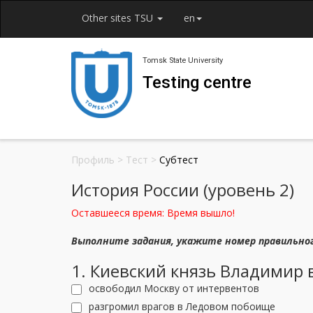
Other sites TSU
en
Tomsk State University
Testing centre
Профиль
>
Тест
>
Субтест
История России (уровень 2)
Оставшееся время:
Время вышло!
Выполните задания, укажите номер правильно
1. Киевский князь Владимир в
освободил Москву от интервентов
разгромил врагов в Ледовом побоище