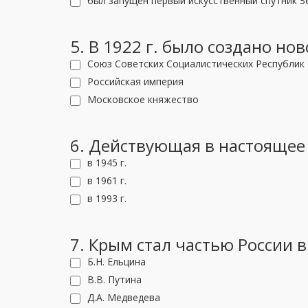
был запущен первый искусственный спутник З
5. В 1922 г. было создано но
Союз Советских Социалистических Республик 
Российская империя
Московское княжество
6. Действующая в настоящее
в 1945 г.
в 1961 г.
в 1993 г.
7. Крым стал частью России 
Б.Н. Ельцина
В.В. Путина
Д.А. Медведева