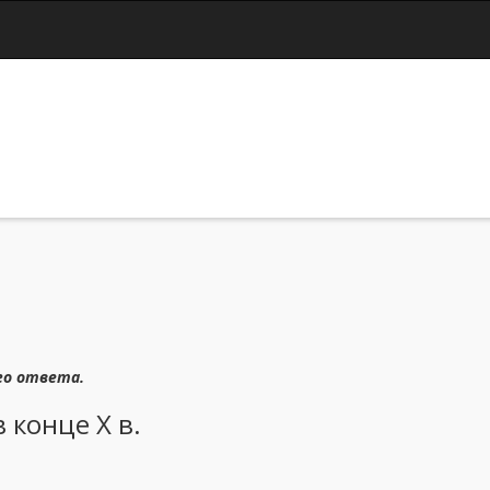
Jump to navigation
го ответа.
 конце X в.