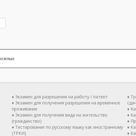
зможных
♦ Экзамен для разрешения на работу / патент
♦ Т
♦ Экзамен для получения разрешения на временное
сда
проживание
♦ К
♦ Экзамен для получения вида на жительство
♦ Ка
(гражданство)
♦ П
♦ Тестирование по русскому языку как иностранному
♦ К
(ТРКИ)
♦ К