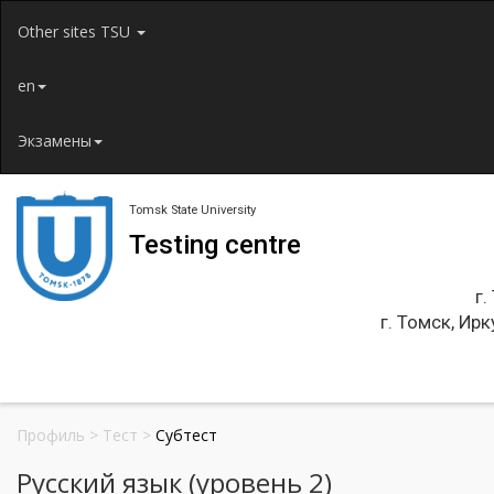
Jump to navigation
Other sites TSU
en
Экзамены
Tomsk State University
Testing centre
г.
г. Томск, Ирк
Профиль
>
Тест
>
Субтест
Русский язык (уровень 2)