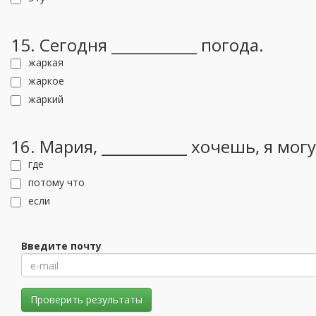
15. Сегодня ___________ погода.
жаркая
жаркое
жаркий
16. Мария, ___________ хочешь, я мог
где
потому что
если
Введите почту
Проверить результаты