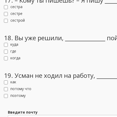
17. – Кому ты пишешь? – Я пишу _____
сестра
сестре
сестрой
18. Вы уже решили, ______________ п
куда
где
когда
19. Усман не ходил на работу, ______
как
потому что
поэтому
Введите почту