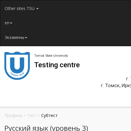
Jump to navigation
Other sites TSU
en
Экзамены
Tomsk State University
Testing centre
г.
г. Томск, Ирк
Профиль
>
Тест
>
Субтест
Русский язык (уровень 3)