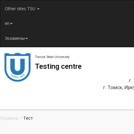
Jump to navigation
Other sites TSU
en
Экзамены
Tomsk State University
Testing centre
г.
г. Томск, Ирк
Профиль
>
Тест