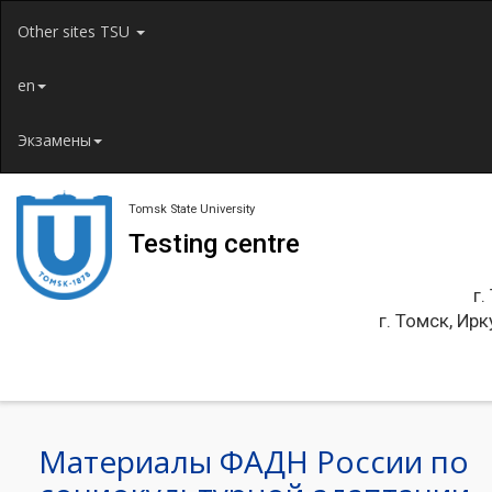
Jump to navigation
Other sites TSU
en
Экзамены
Tomsk State University
Testing centre
г.
г. Томск, Ирк
Материалы ФАДН России по