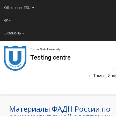
Jump to navigation
Other sites TSU
en
Экзамены
Tomsk State University
Testing centre
г.
г. Томск, Ирк
Материалы ФАДН России по