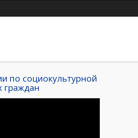
Jump to navigation
и по социокультурной
х граждан