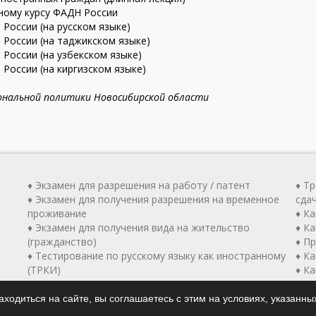
ному курсу ФАДН России
России (на русском языке)
России (на таджикском языке)
России (на узбекском языке)
России (на киргизском языке)
нальной политики Новосибирской области
♦ Экзамен для разрешения на работу / патент
♦ Т
♦ Экзамен для получения разрешения на временное
сда
проживание
♦ К
♦ Экзамен для получения вида на жительство
♦ Ка
(гражданство)
♦ П
♦ Тестирование по русскому языку как иностранному
♦ К
(ТРКИ)
♦ К
ходиться на сайте, вы соглашаетесь с этим на условиях, указанны
© Центр тестирования по русскому языку как иностранному, 202