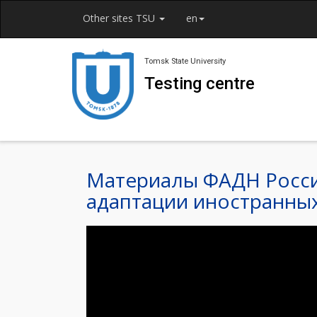
Other sites TSU
en
Tomsk State University
Testing centre
Материалы ФАДН Росси
адаптации иностранны