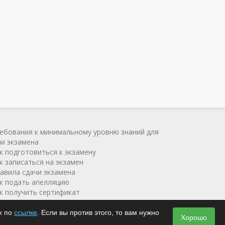
ребования к минимальному уровню знаний для
чи экзамена
ак подготовиться к экзамену
к записаться на экзамен
равила сдачи экзамена
ак подать апелляцию
ак получить сертификат
х по
ссылке
. Если вы против этого, то вам нужно
4
Хорошо