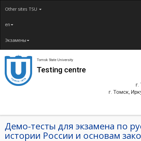
Jump to navigation
Other sites TSU
en
Экзамены
Tomsk State University
Testing centre
г.
г. Томск, Ирк
Демо-тесты для экзамена по ру
истории России и основам зак