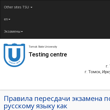
Jump to navigation
Other sites TSU
en
Экзамены
Tomsk State University
Testing centre
г.
г. Томск, Ирк
Правила пересдачи экзамена п
русскому языку как