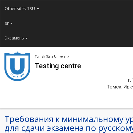
Jump to navigation
Other sites TSU
en
Экзамены
Tomsk State University
Testing centre
г.
г. Томск, Ирк
Требования к минимальному у
для сдачи экзамена по русскому