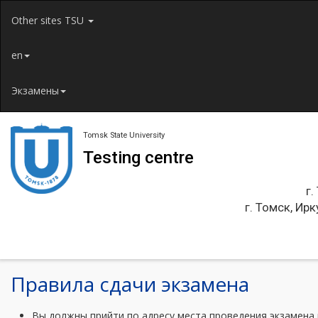
Jump to navigation
Other sites TSU
en
Экзамены
Tomsk State University
Testing centre
г.
г. Томск, Ирк
Правила сдачи экзамена
Вы должны прийти по адресу места проведения экзамена 