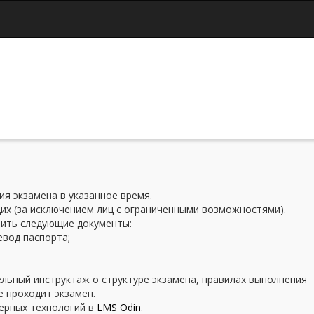
Jump to navigation
я экзамена в указанное время.
х (за исключением лиц с ограниченными возможностями).
вить следующие документы:
евод паспорта;
льный инструктаж о структуре экзамена, правилах выполнения
е проходит экзамен.
ерных технологий в
LMS Odin
.