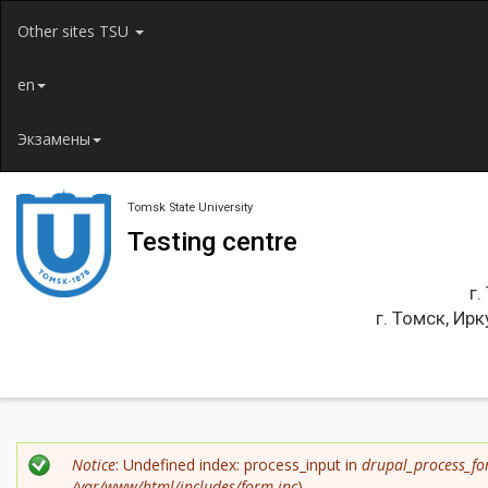
Jump to navigation
Other sites TSU
en
Экзамены
Tomsk State University
Testing centre
г.
г. Томск, Ирк
Error
Notice
: Undefined index: process_input in
drupal_process_fo
/var/www/html/includes/form.inc
).