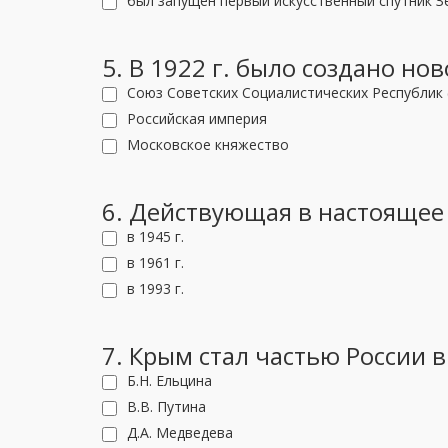
был запущен первый искусственный спутник З
5. В 1922 г. было создано но
Союз Советских Социалистических Республик 
Российская империя
Московское княжество
6. Действующая в настоящее
в 1945 г.
в 1961 г.
в 1993 г.
7. Крым стал частью России 
Б.Н. Ельцина
В.В. Путина
Д.А. Медведева