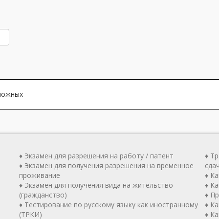
зможных
♦ Экзамен для разрешения на работу / патент
♦ Т
♦ Экзамен для получения разрешения на временное
сда
проживание
♦ К
♦ Экзамен для получения вида на жительство
♦ Ка
(гражданство)
♦ П
♦ Тестирование по русскому языку как иностранному
♦ К
(ТРКИ)
♦ К