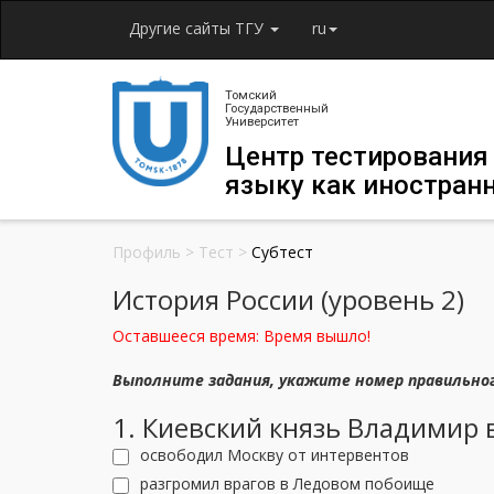
Другие сайты ТГУ
ru
Томский
Государственный
Университет
Центр тестирования
языку как иностран
Профиль
>
Тест
>
Субтест
История России (уровень 2)
Оставшееся время:
Время вышло!
Выполните задания, укажите номер правильно
1. Киевский князь Владимир в
освободил Москву от интервентов
разгромил врагов в Ледовом побоище