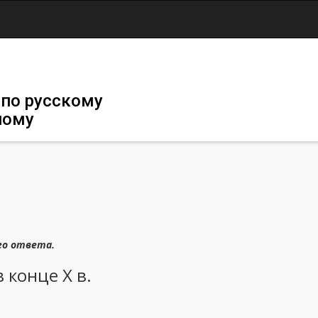
Jump to navigation
 по русскому
ному
го ответа.
 конце X в.