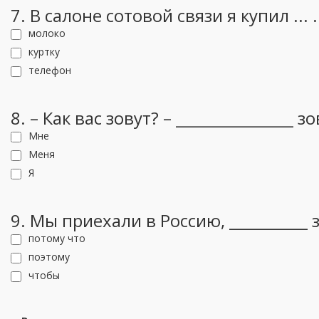
7. В салоне сотовой связи я купил ... .
молоко
куртку
телефон
8. – Как вас зовут? – _______________ з
Мне
Меня
Я
9. Мы приехали в Россию, __________ 
потому что
поэтому
чтобы