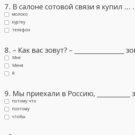
7. В салоне сотовой связи я купил ... .
молоко
куртку
телефон
8. – Как вас зовут? – _______________ з
Мне
Меня
Я
9. Мы приехали в Россию, __________ 
потому что
поэтому
чтобы