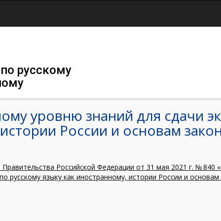
Jump to navigation
 по русскому
ному
ому уровню знаний для сдачи эк
 истории России и основам зако
Правительства Российской Федерации от 31 мая 2021 г. № 840
по русскому языку как иностранному, истории России и основа