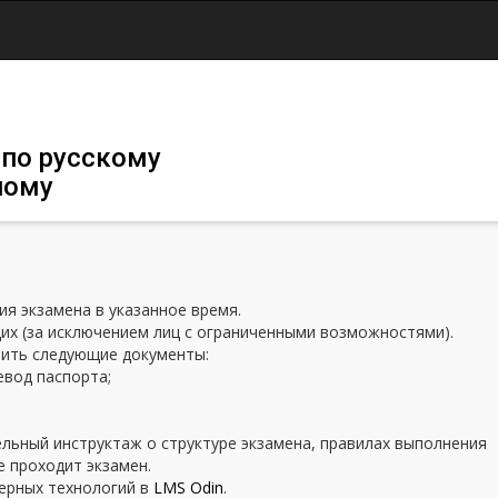
Jump to navigation
 по русскому
ному
я экзамена в указанное время.
х (за исключением лиц с ограниченными возможностями).
вить следующие документы:
евод паспорта;
льный инструктаж о структуре экзамена, правилах выполнения
е проходит экзамен.
ерных технологий в
LMS Odin
.