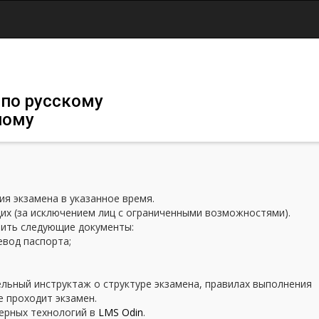
Jump to navigation
 по русскому
ному
я экзамена в указанное время.
х (за исключением лиц с ограниченными возможностями).
вить следующие документы:
евод паспорта;
льный инструктаж о структуре экзамена, правилах выполнения
е проходит экзамен.
ерных технологий в
LMS Odin
.