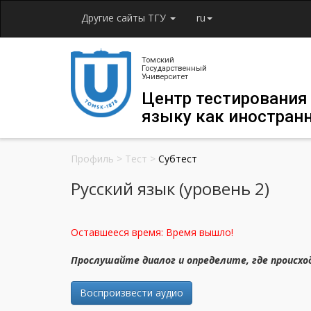
Другие сайты ТГУ
ru
Томский
Государственный
Университет
Центр тестирования
языку как иностран
Профиль
>
Тест
>
Субтест
Русский язык (уровень 2)
Оставшееся время:
Время вышло!
Прослушайте диалог и определите, где происх
Воспроизвести аудио