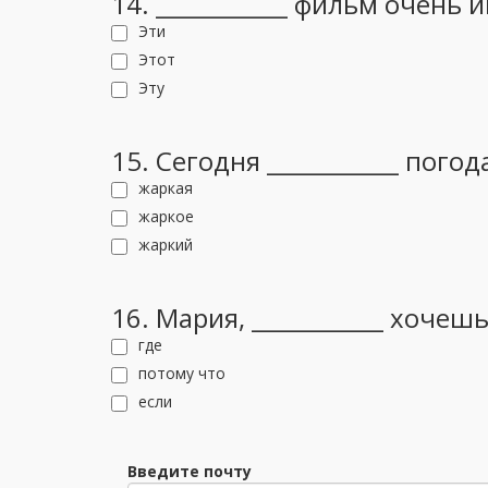
14. ___________ фильм очень 
Эти
Этот
Эту
15. Сегодня ___________ погод
жаркая
жаркое
жаркий
16. Мария, ___________ хочешь
где
потому что
если
Введите почту