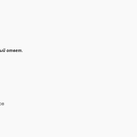
ный ответ.
ов