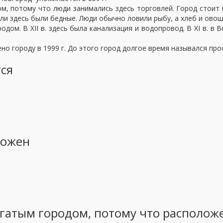
 потому что люди занимались здесь торговлей. Город стоит н
ли здесь были бедные. Люди обычно ловили рыбу, а хлеб и овощи
м. В XII в. здесь была канализация и водопровод. В XI в. в
городу в 1999 г. До этого город долгое время назывался про
тся
ложен
огатым городом, потому что располож