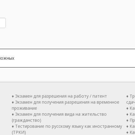
зможных
♦ Экзамен для разрешения на работу / патент
♦ Т
♦ Экзамен для получения разрешения на временное
сда
проживание
♦ К
♦ Экзамен для получения вида на жительство
♦ Ка
(гражданство)
♦ П
♦ Тестирование по русскому языку как иностранному
♦ К
(ТРКИ)
♦ К