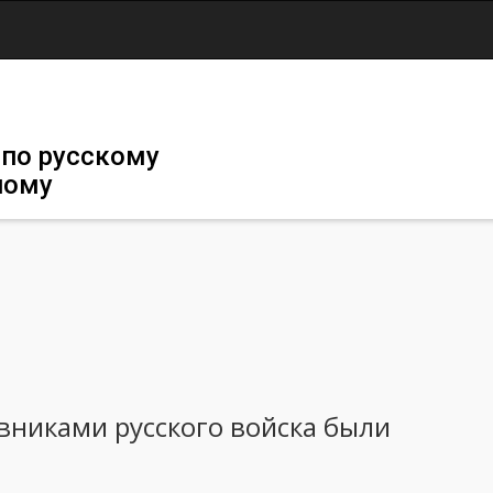
Jump to navigation
 по русскому
ному
вниками русского войска были