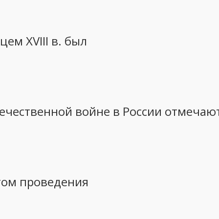
ем ХVIII в. был
течественной войне в России отмечаю
стом проведения