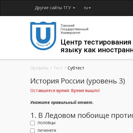
Другие сайты ТГУ
ru
Томский
Государственный
Университет
Центр тестирования
языку как иностран
Профиль
>
Тест
>
Субтест
История России (уровень 3)
Оставшееся время:
Время вышло!
Укажите правильный ответ.
1. В Ледовом побоище проти
половцы
печенеги