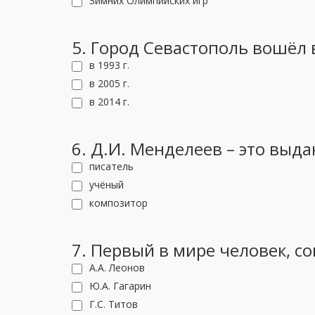
Зимних Олимпийских игр
5. Город Севастополь вошёл 
в 1993 г.
в 2005 г.
в 2014 г.
6. Д.И. Менделеев – это выд
писатель
учёный
композитор
7. Первый в мире человек, с
А.А. Леонов
Ю.А. Гагарин
Г.С. Титов