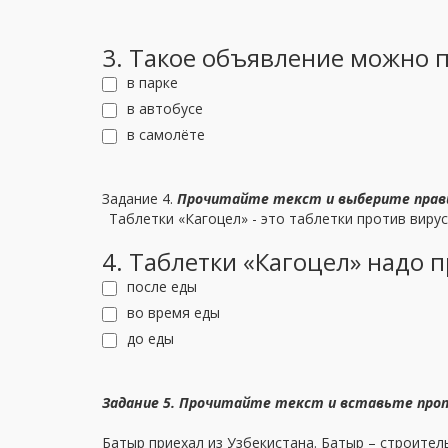
3. Такое объявление можно п
в парке
в автобусе
в самолёте
Задание 4.
Прочитайте текст и выберите прав
Таблетки «Кагоцел» - это таблетки против виру
4. Таблетки «Кагоцел» надо п
после еды
во время еды
до еды
Задание 5. Прочитайте текст и вставьте проп
Батыр приехал из Узбекистана. Батыр – строител