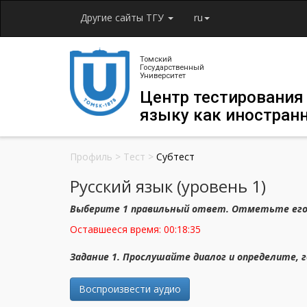
Другие сайты ТГУ
ru
Томский
Государственный
Университет
Центр тестирования
языку как иностран
Профиль
>
Тест
>
Субтест
Русский язык (уровень 1)
Выберите 1 правильный ответ. Отметьте его
Оставшееся время:
00:18:34
Задание 1. Прослушайте диалог и определите, 
Воспроизвести аудио