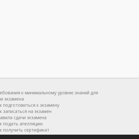
ребования к минимальному уровню знаний для
чи экзамена
ак подготовиться к экзамену
к записаться на экзамен
равила сдачи экзамена
ак подать апелляцию
ак получить сертификат