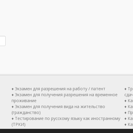
♦ Экзамен для разрешения на работу / патент
♦ Т
♦ Экзамен для получения разрешения на временное
сда
проживание
♦ К
♦ Экзамен для получения вида на жительство
♦ Ка
(гражданство)
♦ П
♦ Тестирование по русскому языку как иностранному
♦ К
(ТРКИ)
♦ К