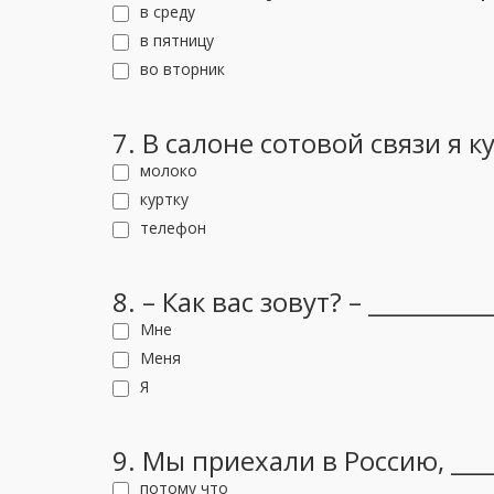
в среду
в пятницу
во вторник
7. В салоне сотовой связи я куп
молоко
куртку
телефон
8. – Как вас зовут? – _________
Мне
Меня
Я
9. Мы приехали в Россию, ____
потому что