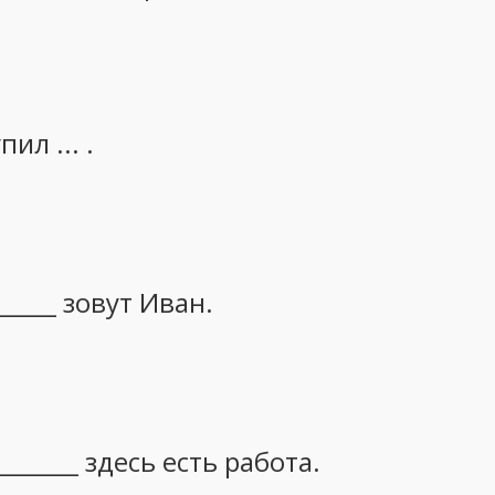
ил ... .
______ зовут Иван.
______ здесь есть работа.