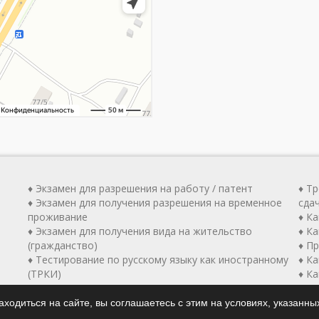
♦ Экзамен для разрешения на работу / патент
♦ Т
♦ Экзамен для получения разрешения на временное
сда
проживание
♦ К
♦ Экзамен для получения вида на жительство
♦ Ка
(гражданство)
♦ П
♦ Тестирование по русскому языку как иностранному
♦ К
(ТРКИ)
♦ К
ходиться на сайте, вы соглашаетесь с этим на условиях, указанны
© Центр тестирования по русскому языку как иностранному, 202