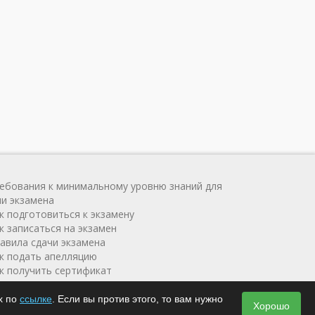
ребования к минимальному уровню знаний для
чи экзамена
ак подготовиться к экзамену
к записаться на экзамен
равила сдачи экзамена
ак подать апелляцию
ак получить сертификат
х по
ссылке
. Если вы против этого, то вам нужно
4
Хорошо