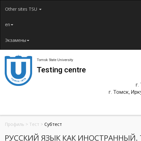
Jump to navigation
Other sites TSU
en
Экзамены
Tomsk State University
Testing centre
г.
г. Томск, Ирк
Профиль
>
Тест
>
Субтест
РУССКИЙ ЯЗЫК КАК ИНОСТРАННЫЙ. Т