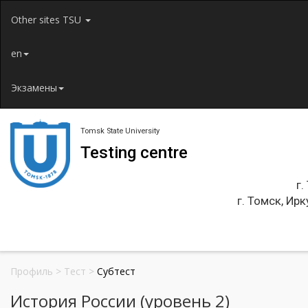
Jump to navigation
Other sites TSU
en
Экзамены
Tomsk State University
Testing centre
г.
г. Томск, Ирк
Профиль
>
Тест
>
Субтест
История России (уровень 2)