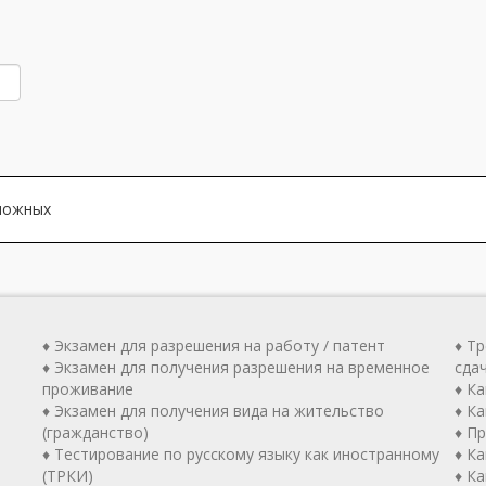
зможных
♦ Экзамен для разрешения на работу / патент
♦ Т
♦ Экзамен для получения разрешения на временное
сда
проживание
♦ К
♦ Экзамен для получения вида на жительство
♦ Ка
(гражданство)
♦ П
♦ Тестирование по русскому языку как иностранному
♦ К
(ТРКИ)
♦ К