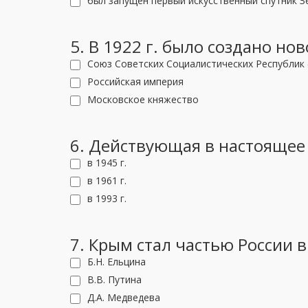
был запущен первый искусственный спутник З
5. В 1922 г. было создано но
Союз Советских Социалистических Республик 
Российская империя
Московское княжество
6. Действующая в настоящее
в 1945 г.
в 1961 г.
в 1993 г.
7. Крым стал частью России 
Б.Н. Ельцина
В.В. Путина
Д.А. Медведева