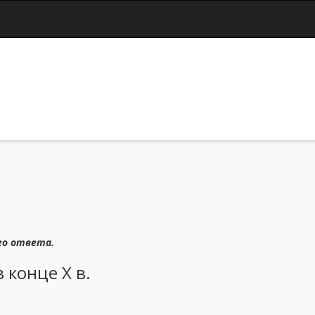
Jump to navigation
го ответа.
 конце X в.