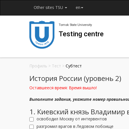
Other sites TSU
en
Tomsk State University
Testing centre
Профиль
>
Тест
>
Субтест
История России (уровень 2)
Оставшееся время:
Время вышло!
Выполните задания, укажите номер правильно
1. Киевский князь Владимир в
освободил Москву от интервентов
разгромил врагов в Ледовом побоище