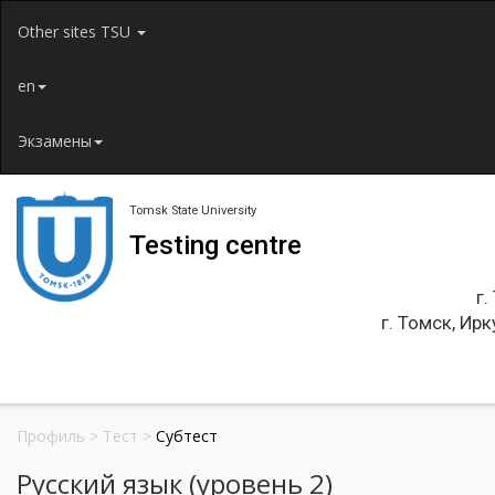
Jump to navigation
Other sites TSU
en
Экзамены
Tomsk State University
Testing centre
г.
г. Томск, Ирк
Профиль
>
Тест
>
Субтест
Русский язык (уровень 2)