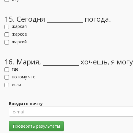
15. Сегодня ___________ погода.
жаркая
жаркое
жаркий
16. Мария, ___________ хочешь, я мог
где
потому что
если
Введите почту
Проверить результаты